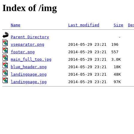
Index of /img
Name
Last modified
Size
De
Parent Directory
vseparator.png
footer.png
main_full_top.jpg
blue_header.png
landingpage.png
landingpage.jpg